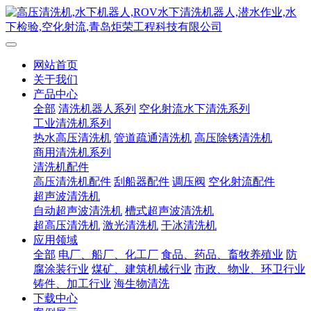
网站首页
关于我们
产品中心
全部
清洗机器人系列
空化射流水下清洗系列
工业清洗机系列
热水高压清洗机
管道疏通清洗机
高压除锈清洗机
商用清洗机系列
清洗机配件
高压清洗机配件
刮船器配件
调压阀
空化射流配件
超声波清洗机
自动超声波清洗机
槽式超声波清洗机
超高压清洗机
激光清洗机
干冰清洗机
应用领域
全部
电厂、船厂、化工厂
食品、药品、畜牧养殖业
防
腐涂装行业
煤矿、建筑机械行业
市政、物业、环卫行业
铸件、加工行业
海生物清洗
下载中心