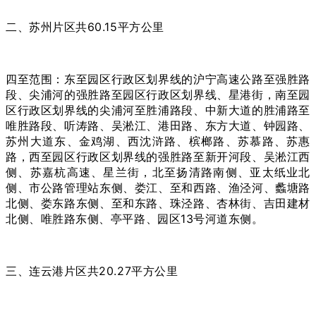
二、苏州片区共60.15平方公里
四至范围：东至园区行政区划界线的沪宁高速公路至强胜路
段、尖浦河的强胜路至园区行政区划界线、星港街，南至园
区行政区划界线的尖浦河至胜浦路段、中新大道的胜浦路至
唯胜路段、听涛路、吴淞江、港田路、东方大道、钟园路、
苏州大道东、金鸡湖、西沈浒路、槟榔路、苏慕路、苏惠
路，西至园区行政区划界线的强胜路至新开河段、吴淞江西
侧、苏嘉杭高速、星兰街，北至扬清路南侧、亚太纸业北
侧、市公路管理站东侧、娄江、至和西路、渔泾河、蠡塘路
北侧、娄东路东侧、至和东路、珠泾路、杏林街、吉田建材
北侧、唯胜路东侧、亭平路、园区13号河道东侧。
三、连云港片区共20.27平方公里