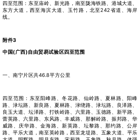
四至范围：东至庙岭、新光路，南至陇海铁路、港城大道、
东方大道，西至海滨大道、玉竹路，北至242省道、海岸
线。
附件3
中国(广西)自由贸易试验区四至范围
一、南宁片区共46.8平方公里
四至范围：东至阳峰路、冬花路、仙岭路、夏林路、阳峰
路、渌坛路、新良路、夏林路、渌绕路、渌坛路、良泽路、
良玉大道、坛泽路、打铁岭路、六里路、玉德路、新平路、
蕾英路、六里路、东风路、丰威路、那解岭路、振邦路、华
威路、庆华路、金海路、新英路、坛黎路、那约路、公岸
路、平乐大道，南至英岭路，西至龙堤路、五象大道、平乐
大道、明辉路、明月东路、宋厢路、玉象路、秋月路、体强