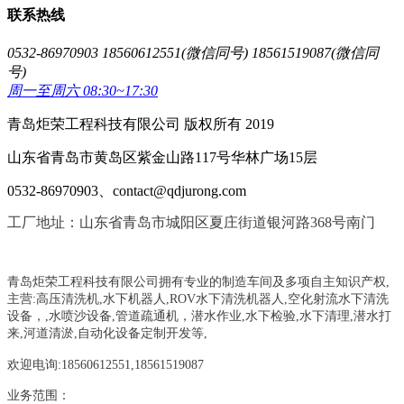
联系热线
0532-86970903 18560612551(微信同号) 18561519087(微信同
号)
周一至周六 08:30~17:30
青岛炬荣工程科技有限公司 版权所有 2019
山东省青岛市黄岛区紫金山路117号华林广场15层
0532-86970903、contact@qdjurong.com
工厂地址：山东省青岛市城阳区夏庄街道银河路368号南门
青岛炬荣工程科技有限公司拥有专业的制造车间及多项自主知识产权,
主营:
高压清洗机,水下机器人,ROV水下清洗机器人,空化射流水下清洗
设备，
,
水喷沙设备
,管道疏通机
，
潜水作业,水下检验,水下清理,潜水打
来,河道清淤,自动化设备定制开发等,
欢迎电询:18560612551,18561519087
业务范围：