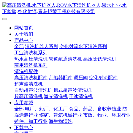
网站首页
关于我们
产品中心
全部
清洗机器人系列
空化射流水下清洗系列
工业清洗机系列
热水高压清洗机
管道疏通清洗机
高压除锈清洗机
商用清洗机系列
清洗机配件
高压清洗机配件
刮船器配件
调压阀
空化射流配件
超声波清洗机
自动超声波清洗机
槽式超声波清洗机
超高压清洗机
激光清洗机
干冰清洗机
应用领域
全部
电厂、船厂、化工厂
食品、药品、畜牧养殖业
防
腐涂装行业
煤矿、建筑机械行业
市政、物业、环卫行业
铸件、加工行业
海生物清洗
下载中心