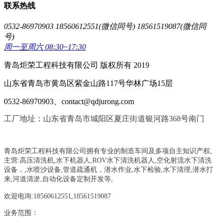
联系热线
0532-86970903 18560612551(微信同号) 18561519087(微信同
号)
周一至周六 08:30~17:30
青岛炬荣工程科技有限公司 版权所有 2019
山东省青岛市黄岛区紫金山路117号华林广场15层
0532-86970903、contact@qdjurong.com
工厂地址：山东省青岛市城阳区夏庄街道银河路368号南门
青岛炬荣工程科技有限公司拥有专业的制造车间及多项自主知识产权,
主营:
高压清洗机,水下机器人,ROV水下清洗机器人,空化射流水下清洗
设备，
,
水喷沙设备
,管道疏通机
，
潜水作业,水下检验,水下清理,潜水打
来,河道清淤,自动化设备定制开发等,
欢迎电询:18560612551,18561519087
业务范围：