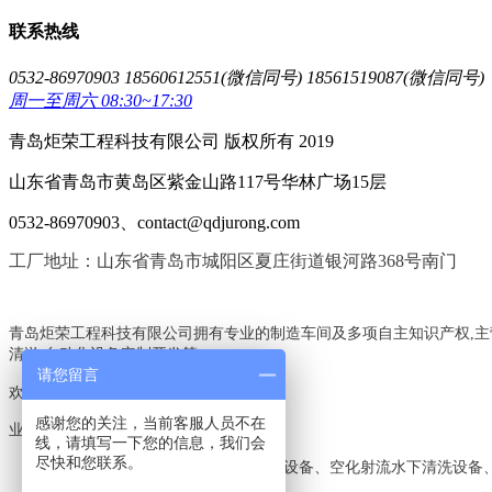
联系热线
0532-86970903 18560612551(微信同号) 18561519087(微信同号)
周一至周六 08:30~17:30
青岛炬荣工程科技有限公司 版权所有 2019
山东省青岛市黄岛区紫金山路117号华林广场15层
0532-86970903、contact@qdjurong.com
工厂地址：山东省青岛市城阳区夏庄街道银河路368号南门
青岛炬荣工程科技有限公司拥有专业的制造车间及多项自主知识产权,主
清淤,自动化设备定制开发等,
请您留言
欢迎电询:18560612551,18561519087
感谢您的关注，当前客服人员不在
业务范围：
线，请填写一下您的信息，我们会
尽快和您联系。
工业高压清洗机、新型环保水喷沙设备、空化射流水下清洗设备