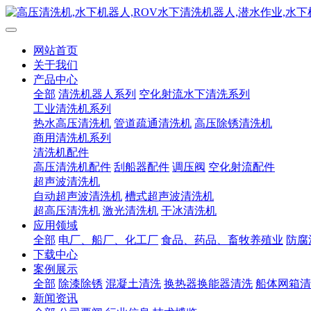
网站首页
关于我们
产品中心
全部
清洗机器人系列
空化射流水下清洗系列
工业清洗机系列
热水高压清洗机
管道疏通清洗机
高压除锈清洗机
商用清洗机系列
清洗机配件
高压清洗机配件
刮船器配件
调压阀
空化射流配件
超声波清洗机
自动超声波清洗机
槽式超声波清洗机
超高压清洗机
激光清洗机
干冰清洗机
应用领域
全部
电厂、船厂、化工厂
食品、药品、畜牧养殖业
防腐
下载中心
案例展示
全部
除漆除锈
混凝土清洗
换热器换能器清洗
船体网箱清
新闻资讯