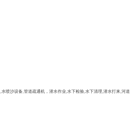
，
,
水喷沙设备
,管道疏通机
，
潜水作业,水下检验,水下清理,潜水打来,河道