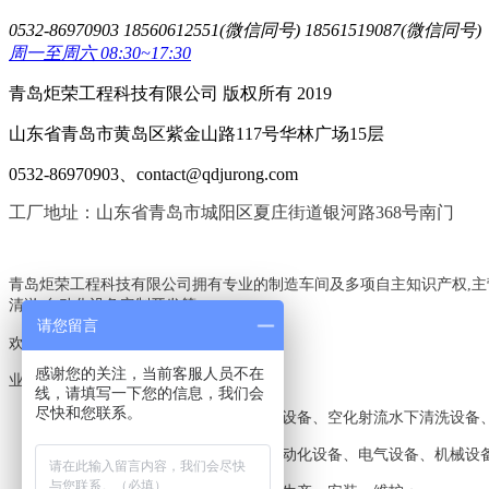
0532-86970903 18560612551(微信同号) 18561519087(微信同号)
周一至周六 08:30~17:30
青岛炬荣工程科技有限公司 版权所有 2019
山东省青岛市黄岛区紫金山路117号华林广场15层
0532-86970903、contact@qdjurong.com
工厂地址：山东省青岛市城阳区夏庄街道银河路368号南门
青岛炬荣工程科技有限公司拥有专业的制造车间及多项自主知识产权,主
清淤,自动化设备定制开发等,
请您留言
欢迎电询:18560612551,18561519087
感谢您的关注，当前客服人员不在
业务范围：
线，请填写一下您的信息，我们会
尽快和您联系。
工业高压清洗机、新型环保水喷沙设备、空化射流水下清洗设备
各类非标设备、工业设备、机电自动化设备、电气设备、机械设