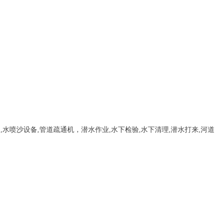
，
,
水喷沙设备
,管道疏通机
，
潜水作业,水下检验,水下清理,潜水打来,河道