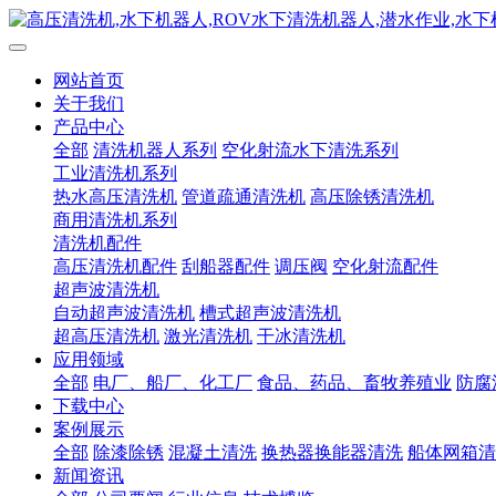
网站首页
关于我们
产品中心
全部
清洗机器人系列
空化射流水下清洗系列
工业清洗机系列
热水高压清洗机
管道疏通清洗机
高压除锈清洗机
商用清洗机系列
清洗机配件
高压清洗机配件
刮船器配件
调压阀
空化射流配件
超声波清洗机
自动超声波清洗机
槽式超声波清洗机
超高压清洗机
激光清洗机
干冰清洗机
应用领域
全部
电厂、船厂、化工厂
食品、药品、畜牧养殖业
防腐
下载中心
案例展示
全部
除漆除锈
混凝土清洗
换热器换能器清洗
船体网箱清
新闻资讯