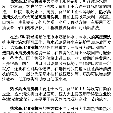
热水高压清洗机
采用大功率电加热锅炉，可连续热水供
应，绝对满足客户的专业需求，适用于不容许有废气排放的制
造厂、医院、制药企业、厨房、食品加工企业等场所。
热水高
压清洗机
也称为
高温高压清洗机
，目前主要以意大利、德国进
口为主，质量稳定，外形美观、小巧，移动方便，主要用于石
油设备、矿山机械设备、工程机械设备等油污油垢清洗。
在选择时要考虑是使用冷水还是热水，冷水式的
高压清洗
机
使用常温水即可工作。热水式则是将水在锅炉里加热后再喷
出。选择
高压清洗机
的品牌同样重要，一般分为进口和国产，
进口高压清洗机
价格贵一些，在设备的性能上比较国产可能会
有一些优势。国产机器的价格比进口低一些，后期维修费用也
不是很高。国产、进口可以说是各有优势，并非进口质量一定
就好，还要看性能具体选择。在选择时我们也应注意
高压清洗
机
的喷头，一般分为扇形水柱和低压喷头等，扇形可以增加清
洗效率，低压喷头可以喷出低压水流。
热水高压清洗机
主要用于医院、食品加工厂等没有污染的
企业。热水清洗机出水温度高、压力大主要应用于铸造企业设
备油污油垢清洗，主要用于有天然气气源的企业，节约成本。
热水高压清洗机
按加热方式不同，可分为电加热功能热水