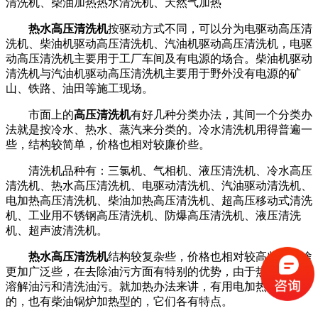
清洗机、柴油加热热水清洗机、天然气加热
热水高压清洗机
按驱动方式不同，可以分为电驱动高压清
洗机、柴油机驱动高压清洗机、汽油机驱动高压清洗机，电驱
动高压清洗机主要用于工厂车间及有电源的场合。柴油机驱动
清洗机与汽油机驱动高压清洗机主要用于野外没有电源的矿
山、铁路、油田等施工现场。
市面上的
高压清洗机
有好几种分类办法，其间一个分类办
法就是按冷水、热水、蒸汽来分类的。冷水清洗机用得普遍一
些，结构较简单，价格也相对较廉价些。
清洗机品种有：三氯机、气相机、液压清洗机、冷水高压
清洗机、热水高压清洗机、电驱动清洗机、汽油驱动清洗机、
电加热高压清洗机、柴油加热高压清洗机、超高压移动式清洗
机、工业用不锈钢高压清洗机、防爆高压清洗机、液压清洗
机、超声波清洗机。
热水高压清洗机
结构较复杂些，价格也相对较高些，用途
更加广泛些，在去除油污方面有特别的优势，由于热水更简单
溶解油污和清洗油污。就加热办法来讲，有用电加热功能型
的，也有柴油锅炉加热型的，它们各有特点。