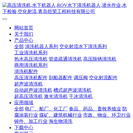
网站首页
关于我们
产品中心
全部
清洗机器人系列
空化射流水下清洗系列
工业清洗机系列
热水高压清洗机
管道疏通清洗机
高压除锈清洗机
商用清洗机系列
清洗机配件
高压清洗机配件
刮船器配件
调压阀
空化射流配件
超声波清洗机
自动超声波清洗机
槽式超声波清洗机
超高压清洗机
激光清洗机
干冰清洗机
应用领域
全部
电厂、船厂、化工厂
食品、药品、畜牧养殖业
防
腐涂装行业
煤矿、建筑机械行业
市政、物业、环卫行业
铸件、加工行业
海生物清洗
下载中心