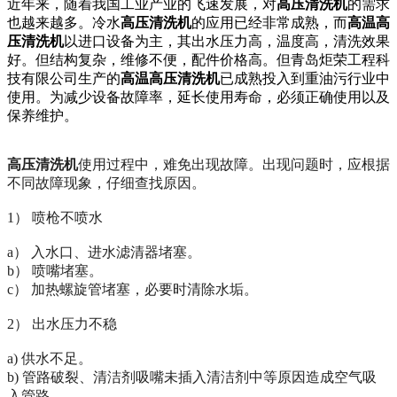
近年来，随着我国
工业产业的
飞速发展
，对
高压清洗机
的需求
也越来越多
。
冷水
高压清洗机
的应用已经非常成熟，而
高温高
压清洗机
以进口设备为主，其出水压力高，温度高，清洗效果
好。但结构复杂，维修不便，配件价格高。
但青岛炬荣工程科
技有限公司生产的
高温高压清洗机
已成熟投入到重油污行业中
使用。
为减少设备故障率，延长使用寿命，必须正确使用以及
保养维护。
高压清洗机
使用过程中，难免出现故障。出现问题时，应根据
不同故障现象，仔细查找原因。
1） 喷枪不喷水
a） 入水口、进水滤清器堵塞。
b） 喷嘴堵塞。
c） 加热螺旋管堵塞，必要时清除水垢。
2） 出水压力不稳
a) 供水不足。
b) 管路破裂、清洁剂吸嘴未插入清洁剂中等原因造成空气吸
入管路。