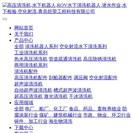
网站首页
关于我们
产品中心
全部
清洗机器人系列
空化射流水下清洗系列
工业清洗机系列
热水高压清洗机
管道疏通清洗机
高压除锈清洗机
商用清洗机系列
清洗机配件
高压清洗机配件
刮船器配件
调压阀
空化射流配件
超声波清洗机
自动超声波清洗机
槽式超声波清洗机
超高压清洗机
激光清洗机
干冰清洗机
应用领域
全部
电厂、船厂、化工厂
食品、药品、畜牧养殖业
防
腐涂装行业
煤矿、建筑机械行业
市政、物业、环卫行业
铸件、加工行业
海生物清洗
下载中心