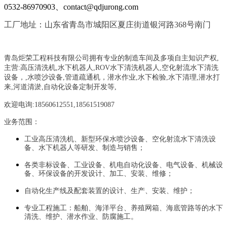
0532-86970903、contact@qdjurong.com
工厂地址：山东省青岛市城阳区夏庄街道银河路368号南门
青岛炬荣工程科技有限公司拥有专业的制造车间及多项自主知识产权,
主营:
高压清洗机,水下机器人,ROV水下清洗机器人,空化射流水下清洗
设备，
,
水喷沙设备
,管道疏通机
，
潜水作业,水下检验,水下清理,潜水打
来,河道清淤,自动化设备定制开发等,
欢迎电询:18560612551,18561519087
业务范围：
工业高压清洗机、新型环保水喷沙设备、空化射流水下清洗设
备、水下机器人等研发、制造与销售；
各类非标设备、工业设备、机电自动化设备、电气设备、机械设
备、环保设备的开发设计、加工、安装、维修；
自动化生产线及配套装置的设计、生产、安装、维护；
专业工程施工：船舶、海洋平台、养殖网箱、海底管路等的水下
清洗、维护、潜水作业、防腐施工。