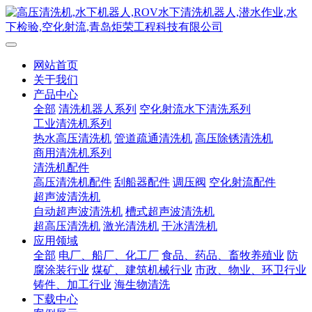
网站首页
关于我们
产品中心
全部
清洗机器人系列
空化射流水下清洗系列
工业清洗机系列
热水高压清洗机
管道疏通清洗机
高压除锈清洗机
商用清洗机系列
清洗机配件
高压清洗机配件
刮船器配件
调压阀
空化射流配件
超声波清洗机
自动超声波清洗机
槽式超声波清洗机
超高压清洗机
激光清洗机
干冰清洗机
应用领域
全部
电厂、船厂、化工厂
食品、药品、畜牧养殖业
防
腐涂装行业
煤矿、建筑机械行业
市政、物业、环卫行业
铸件、加工行业
海生物清洗
下载中心