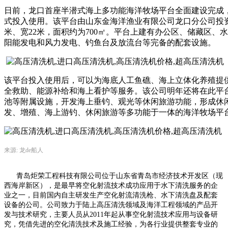
日前，龙口首座半潜式海上多功能海洋牧场平台全面建设完成
式投入使用。该平台由山东金海洋渔业有限公司龙口分公司投资1
米、宽22米，面积约为700㎡。平台上建有办公区、储藏区、
阳能发电和风力发电、钓鱼台及放流台等完备的配套设施。
该平台投入使用后，可以为海底人工鱼礁、海上立体化养殖提
全救助、能源补给和海上看护等服务。该公司明年还将在此平
池等附属设施，开发海上垂钓、观光等休闲旅游功能，形成休
发、增殖、海上游钓、休闲旅游等多功能于一体的海洋牧场平
来源: 龙de船人
青岛炬荣工程科技有限公司位于山东省青岛市经济技术开发区（现
西海岸新区），是最早将空化射流技术成功应用于水下清洗服务的企
业之一，目前国内自主研发生产空化射流清洗枪、水下清洗盘及配套
设备的公司。公司致力于陆上
高压清洗领域
及海洋工程领域的产品开
发与技术研究，主要人员从
2011
年起从事空化射流技术应用与设备研
究，凭借先进的空化清洗技术及施工经验，为各行业提供整套专业的