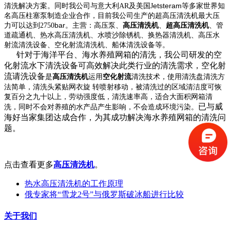
etsteram
清洗解决方案。同时
我公司与意大利AR
及
美国J
等多家世界知
名高压柱塞泵制造企业合作，目前我公司生产的超高压清洗机最大压
bar
力可以达到2750
。主营：高压泵、
高压清洗机
、
超高压清洗机
、管
道疏通机、热水高压清洗机、水喷沙除锈机、换热器清洗机、高压水
射流清洗设备、空化射流清洗机、船体清洗设备等。
针对于海洋平台、海水养殖网箱的清洗，我公司研发的空
化射流水下清洗设备可高效解决此类行业的清洗需求，空化射
流请洗设备
是
高压清洗机
运用
空化射流
清洗技术，使用清洗盘清洗方
法简单，清洗头紧贴网衣旋
转喷射移动，被清洗过的区域清洁度可恢
复百分之九十以上，劳动强度低，清洗速率高，适合大面积网箱清
已与威
洗，同时不会对养殖的水
产品产生影响，不会造成环境污染。
海好当家集团达成合作，为其成功解决海水养殖网箱的清洗问
题。
点击查看更多
高压清洗机
。
热水高压清洗机的工作原理
俄专家将“雪龙2号”与俄罗斯破冰船进行比较
关于我们