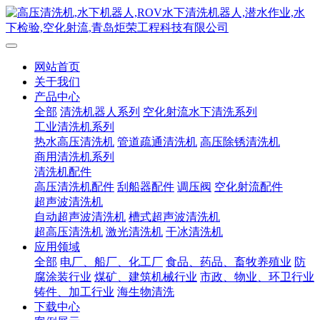
网站首页
关于我们
产品中心
全部
清洗机器人系列
空化射流水下清洗系列
工业清洗机系列
热水高压清洗机
管道疏通清洗机
高压除锈清洗机
商用清洗机系列
清洗机配件
高压清洗机配件
刮船器配件
调压阀
空化射流配件
超声波清洗机
自动超声波清洗机
槽式超声波清洗机
超高压清洗机
激光清洗机
干冰清洗机
应用领域
全部
电厂、船厂、化工厂
食品、药品、畜牧养殖业
防
腐涂装行业
煤矿、建筑机械行业
市政、物业、环卫行业
铸件、加工行业
海生物清洗
下载中心