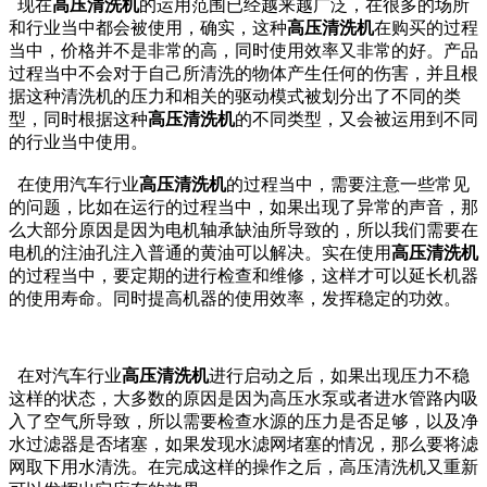
现在
高压清洗机
的运用范围已经越来越广泛，在很多的场所
和行业当中都会被使用，确实，这种
高压清洗机
在购买的过程
当中，价格并不是非常的高，同时使用效率又非常的好。产品
过程当中不会对于自己所清洗的物体产生任何的伤害，并且根
据这种清洗机的压力和相关的驱动模式被划分出了不同的类
型，同时根据这种
高压清洗机
的不同类型，又会被运用到不同
的行业当中使用。
在使用汽车行业
高压清洗机
的过程当中，需要注意一些常见
的问题，比如在运行的过程当中，如果出现了异常的声音，那
么大部分原因是因为电机轴承缺油所导致的，所以我们需要在
电机的注油孔注入普通的黄油可以解决。实在使用
高压清洗机
的过程当中，要定期的进行检查和维修，这样才可以延长机器
的使用寿命。同时提高机器的使用效率，发挥稳定的功效。
在对汽车行业
高压清洗机
进行启动之后，如果出现压力不稳
这样的状态，大多数的原因是因为高压水泵或者进水管路内吸
入了空气所导致，所以需要检查水源的压力是否足够，以及净
水过滤器是否堵塞，如果发现水滤网堵塞的情况，那么要将滤
网取下用水清洗。在完成这样的操作之后，高压清洗机又重新