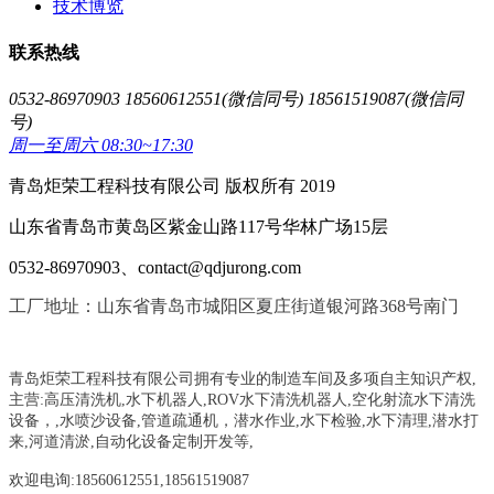
技术博览
联系热线
0532-86970903 18560612551(微信同号) 18561519087(微信同
号)
周一至周六 08:30~17:30
青岛炬荣工程科技有限公司 版权所有 2019
山东省青岛市黄岛区紫金山路117号华林广场15层
0532-86970903、contact@qdjurong.com
工厂地址：山东省青岛市城阳区夏庄街道银河路368号南门
青岛炬荣工程科技有限公司拥有专业的制造车间及多项自主知识产权,
主营:
高压清洗机,水下机器人,ROV水下清洗机器人,空化射流水下清洗
设备，
,
水喷沙设备
,管道疏通机
，
潜水作业,水下检验,水下清理,潜水打
来,河道清淤,自动化设备定制开发等,
欢迎电询:18560612551,18561519087