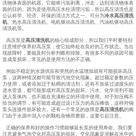
洗物体表面的机器。它能将污垢剥离，冲走，达到清洗物体表
面的目的。因为是使用高压水柱清理污垢，所以高压清洗也是
公认科学、经济、环保的清洁方式之一。可分为
冷水高压清洗
机
、热水高压清洗机、电机驱动高压清洗机、汽油机驱动高压
清洗机等。
高压泵是
高压清洗机
的核心组成部分，所以我们平时要特别
注意维护保养好高压泵，使它始终处在良好的工作状态。当出
现故障时，要能及时分析判断和排除。有很多不同的原因可能
造成泵损坏，常见的是使用方法的不正确。
例如不稳定的水源供应和突然的水温增加就有可能损坏高压
泵，这两种情况都可能导致汽泡空化现象。超过额定参数的压
力使用，或者添加过于粘稠的清洁剂，还有不加装过滤接头的
进水管道，都可能形成对高压泵的损坏。污水、化学溶剂不能
进入泵体内，也不能在充满粉尘的环境中使用。对于卸压阀不
恰当的调节，有可能造成超过设计压力的高压峰值，这样对铜
泵头连接件损坏较大。还有一个常见的故障是
高压清洗机
的阀
门由于水源中混入小的颗粒杂物而磨损，这要引起注意。
正确的保养和好的操作习惯能够延长泵的使用寿命。我们要
注意避免气泡空化对高压泵的损坏。空化现象是溶解在水中的