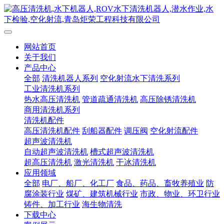
网站首页
关于我们
产品中心
全部
清洗机器人系列
空化射流水下清洗系列
工业清洗机系列
热水高压清洗机
管道疏通清洗机
高压除锈清洗机
商用清洗机系列
清洗机配件
高压清洗机配件
刮船器配件
调压阀
空化射流配件
超声波清洗机
自动超声波清洗机
槽式超声波清洗机
超高压清洗机
激光清洗机
干冰清洗机
应用领域
全部
电厂、船厂、化工厂
食品、药品、畜牧养殖业
防
腐涂装行业
煤矿、建筑机械行业
市政、物业、环卫行业
铸件、加工行业
海生物清洗
下载中心