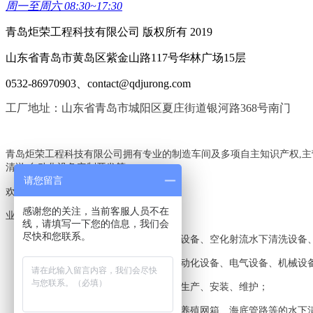
周一至周六 08:30~17:30
青岛炬荣工程科技有限公司 版权所有 2019
山东省青岛市黄岛区紫金山路117号华林广场15层
0532-86970903、contact@qdjurong.com
工厂地址：山东省青岛市城阳区夏庄街道银河路368号南门
青岛炬荣工程科技有限公司拥有专业的制造车间及多项自主知识产权,主
清淤,自动化设备定制开发等,
请您留言
欢迎电询:18560612551,18561519087
感谢您的关注，当前客服人员不在
业务范围：
线，请填写一下您的信息，我们会
尽快和您联系。
工业高压清洗机、新型环保水喷沙设备、空化射流水下清洗设备
各类非标设备、工业设备、机电自动化设备、电气设备、机械设
自动化生产线及配套装置的设计、生产、安装、维护；
专业工程施工：船舶、海洋平台、养殖网箱、海底管路等的水下