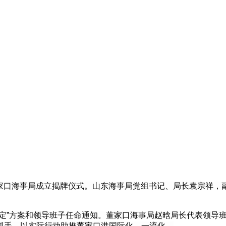
行董家口海事局成立揭牌仪式。山东海事局党组书记、局长袁宗祥
三定”方案和领导班子任命通知。董家口海事局赵晗局长代表领导
抓手，以实际行动助推董家口港国际化、一流化。