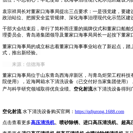
袁宗祥局长对董家口海事局提出三点要求：一是强党建，要建
政治站位、把握安全监管规律、深化海事治理现代化示范区建
干部大会结束后，举行了简朴而庄重的揭牌仪式和董家口船舶
理委员会、青岛港集团领导及董家口海事局局长一起按下董家口
董家口海事局的成立标志着董家口海事事业站在了新起点，踏
式，推出新经验。
来源：信德海事
董家口海事局位于山东青岛西海岸新区，与青岛炬荣工程科技
院使用），近海网箱水下清洗设备（已交付好当家集团使用）
产与科学研究领域取得优良业绩。
空化射流
水下清洗设备得到
空化射流
水下清洗设备购买官网：
https://qdjurong.1688.com
点击查看更多
高压清洗机
、喷砂除锈、进口高压清洗机、超高