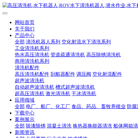
网站首页
关于我们
产品中心
全部
清洗机器人系列
空化射流水下清洗系列
工业清洗机系列
热水高压清洗机
管道疏通清洗机
高压除锈清洗机
商用清洗机系列
清洗机配件
高压清洗机配件
刮船器配件
调压阀
空化射流配件
超声波清洗机
自动超声波清洗机
槽式超声波清洗机
超高压清洗机
激光清洗机
干冰清洗机
应用领域
全部
电厂、船厂、化工厂
食品、药品、畜牧养殖业
防腐
下载中心
案例展示
全部
除漆除锈
混凝土清洗
换热器换能器清洗
船体网箱清
新闻资讯