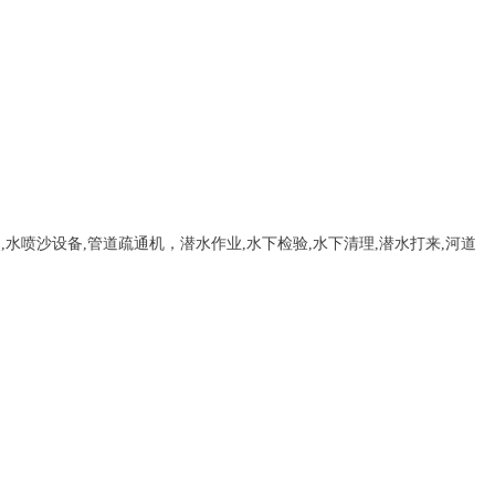
，
,
水喷沙设备
,管道疏通机
，
潜水作业,水下检验,水下清理,潜水打来,河道