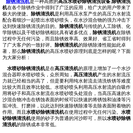
除锈清洗机
是一种高效的
高压水喷砂除锈清洗设备
,
除锈清洗
机
在各个除锈作业中得到了广泛的应用，给广大的用户带来了
极大的便捷。
除锈清洗机
是利用高压水泵产生的高压力水射流
配合着细沙一起喷出水喷砂喷头，在水沙混合物的强力冲击下
达到快速除锈清洗的目的。
除锈清洗机
与传统的人工除锈、化
学除锈以及干喷砂除锈相比具有诸多优点，
除锈清洗机
在除锈
过程中无任何污染，而且除锈效率高、效果好、省工省时得到
了广大客户的一致好评。
除锈
清洗机
的除锈除漆性能如此卓
著，那么
除锈清洗机
的高压水喷砂原理到底是怎样的呢？下面
为大家分析：
水喷砂除锈清洗机
是在
高压清洗机
的原理上增加了一个水沙
混合器即水喷砂喷头，众所周知，
高压清洗机
产生的水射流压
力就已经相当的高了，但是要利用纯水射流去清洗铁锈等难度
比较大而且效率比较低。水喷砂喷头利用高压水射流的自吸作
用将砂子和高压水射流在水喷砂喷头处混合，当高压高速的水
沙混合物冲击在锈蚀表面的时候可以快速的将锈蚀和油漆等污
垢冲洗、打磨掉，以此达到快速除锈除漆等去除表面附着物的
作用。而且
水喷砂除锈清洗机
在使用过程中无任何污染。
水喷
砂除锈清洗机
使用的砂子为普通的河沙即可，所以
水喷砂除锈
清洗机
的除锈成本非常低。