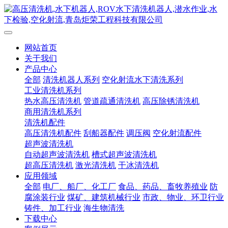
网站首页
关于我们
产品中心
全部
清洗机器人系列
空化射流水下清洗系列
工业清洗机系列
热水高压清洗机
管道疏通清洗机
高压除锈清洗机
商用清洗机系列
清洗机配件
高压清洗机配件
刮船器配件
调压阀
空化射流配件
超声波清洗机
自动超声波清洗机
槽式超声波清洗机
超高压清洗机
激光清洗机
干冰清洗机
应用领域
全部
电厂、船厂、化工厂
食品、药品、畜牧养殖业
防
腐涂装行业
煤矿、建筑机械行业
市政、物业、环卫行业
铸件、加工行业
海生物清洗
下载中心