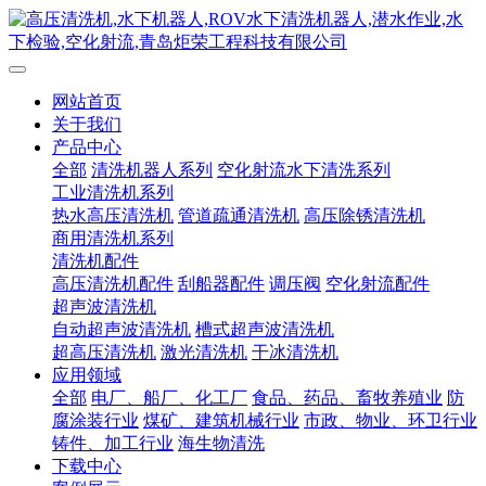
网站首页
关于我们
产品中心
全部
清洗机器人系列
空化射流水下清洗系列
工业清洗机系列
热水高压清洗机
管道疏通清洗机
高压除锈清洗机
商用清洗机系列
清洗机配件
高压清洗机配件
刮船器配件
调压阀
空化射流配件
超声波清洗机
自动超声波清洗机
槽式超声波清洗机
超高压清洗机
激光清洗机
干冰清洗机
应用领域
全部
电厂、船厂、化工厂
食品、药品、畜牧养殖业
防
腐涂装行业
煤矿、建筑机械行业
市政、物业、环卫行业
铸件、加工行业
海生物清洗
下载中心