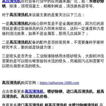
高压清洗机
在社会各行业中的应用越来越广范，如：
水喷砂除
锈
、除漆，清理混凝土，根雕剥树皮，清洗换热器等等。
对于
高压清洗机
来说最主要的是要关注以下三点：
一是
高压清洗机
的核心部件泵是不是
金属材质
的，因为它的
原
理
就是通过泵做很高的
压力
而将水喷出，达到一定速度和
力度
做到清洁效果，如果不是金属泵，那用几次就坏了；
二是
高压清洗机
配备的
配件
是否拆装简单，不需要像科学家样
研究半天，要的就是快捷方便；
三是喷头是否齐全，工业除漆除锈用水喷砂喷头
，大面积冲洗
需要的是可以喷出
锥形
旋转
水流
的喷头，而顽固污点则需要可
以喷出
扇形
水流的喷头。
高压清洗机
购买官网：
https://qdjurong.1688.com
点击查看更多
高压清洗机
、喷砂除锈、进口高压清洗机、超高
压清洗机、高压清洗机价格
。
查看更多
进口高压清洗机 超高压清洗机 水喷沙除锈清洗机
高