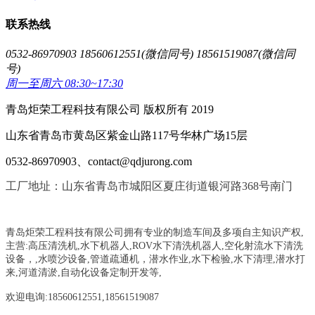
联系热线
0532-86970903 18560612551(微信同号) 18561519087(微信同
号)
周一至周六 08:30~17:30
青岛炬荣工程科技有限公司 版权所有 2019
山东省青岛市黄岛区紫金山路117号华林广场15层
0532-86970903、contact@qdjurong.com
工厂地址：山东省青岛市城阳区夏庄街道银河路368号南门
青岛炬荣工程科技有限公司拥有专业的制造车间及多项自主知识产权,
主营:
高压清洗机,水下机器人,ROV水下清洗机器人,空化射流水下清洗
设备，
,
水喷沙设备
,管道疏通机
，
潜水作业,水下检验,水下清理,潜水打
来,河道清淤,自动化设备定制开发等,
欢迎电询:18560612551,18561519087