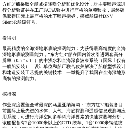
方红3”船采取全船减振降噪分析和优化设计，对主要噪声源进
行分析验证并在工厂FAT试验中进行严格的单项验收，最终确
保获得国际上最严格的水下噪声指标，挪威船级社DNV
Silent-R船级符号。
看得明
最高精度的全海深地形底貌探测能力：为获得最高精度的全海
深地形底貌测量能力，“东方红3”船在国内首次引进两套高分
辨率（0.5 ° x 1 °）的中浅水和全海深多波束系统（国际上仅有
一艘船安装），设计单位和船厂联合攻关解决了船舶型线设计
和建造安装工艺提的关键技术，一举提升了我国在全海深地形
底貌的探测能力。
探得深
作业深度覆盖全球最深的马里亚纳海沟：“东方红3”船装备目
前国际上最先进的水体、大气、海底探测和遥感信息观测与应
用系统，可进行海洋空间多学科海洋要素的快速探测与分析，
该船配备有2台10000米以上的CTD 绞车、1台10000米钢缆绞