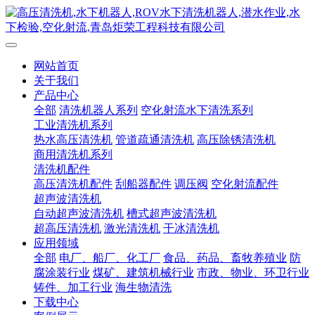
网站首页
关于我们
产品中心
全部
清洗机器人系列
空化射流水下清洗系列
工业清洗机系列
热水高压清洗机
管道疏通清洗机
高压除锈清洗机
商用清洗机系列
清洗机配件
高压清洗机配件
刮船器配件
调压阀
空化射流配件
超声波清洗机
自动超声波清洗机
槽式超声波清洗机
超高压清洗机
激光清洗机
干冰清洗机
应用领域
全部
电厂、船厂、化工厂
食品、药品、畜牧养殖业
防
腐涂装行业
煤矿、建筑机械行业
市政、物业、环卫行业
铸件、加工行业
海生物清洗
下载中心