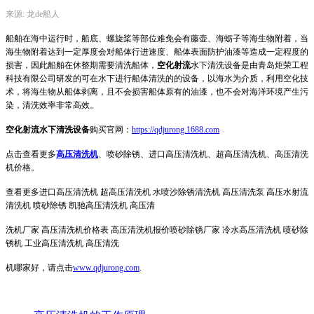
来源: 龙de船人
船舶在海中运行时，船底、螺旋桨等部位难免会有藤壶、海蛎子等海生物附着，当
海生物附着达到一定厚度会对船体行进速度、船体表面防护油漆等造成一定程度的
损害，因此船舶在休整期需要清洗船体，
空化射流
水下清洗设备是由青岛炬荣工程
科技有限公司研发的可在水下进行船体清洗的的设备，以海水为介质，利用空化技
术，将海生物从船体剥离，且不会损害船体原有的油漆，也不会对海洋环境产生污
染，清洗效率非常高效。
空化射流水下清洗设备
购买官网：
https://qdjurong.1688.com
点击查看更多
高压清洗机
、喷砂除锈、进口高压清洗机、超高压清洗机、高压清洗
机价格。
查看更多进口高压清洗机 超高压清洗机 水喷沙除锈清洗机 高压清洗泵 高压水射流
清洗机 喷砂除锈 凯驰高压清洗机 高压清
洗机厂家 高压清洗机价格表 高压清洗机报价喷砂除锈厂家 冷水高压清洗机 喷砂除
锈机 工业高压清洗机 高压清洗
机哪家好，请点击
www.qdjurong.com
.