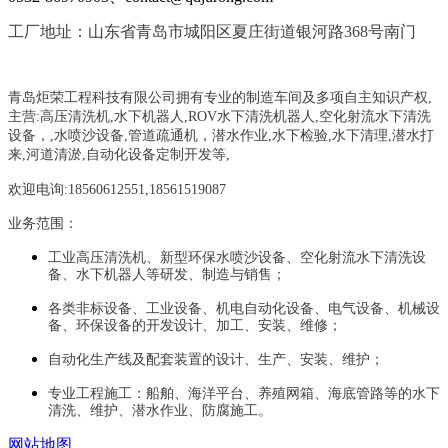
工厂地址：山东省青岛市城阳区夏庄街道银河路368号南门
青岛炬荣工程科技有限公司拥有专业的制造车间及多项自主知识产权,
主营:
高压清洗机,水下机器人,ROV水下清洗机器人,空化射流水下清洗
设备，
,
水喷沙设备
,管道疏通机
，
潜水作业,水下检验,水下清理,潜水打
来,河道清淤,自动化设备定制开发等,
欢迎电询:18560612551,18561519087
业务范围：
工业高压清洗机、新型环保水喷沙设备、空化射流水下清洗设
备、水下机器人等研发、制造与销售；
各类非标设备、工业设备、机电自动化设备、电气设备、机械设
备、环保设备的开发设计、加工、安装、维修；
自动化生产线及配套装置的设计、生产、安装、维护；
专业工程施工：船舶、海洋平台、养殖网箱、海底管路等的水下
清洗、维护、潜水作业、防腐施工。
网站地图