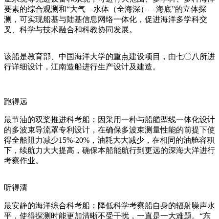
要素的综合观测和“大气—水体（全海深）—海底”的立体探
测，可实现船基与陆基信息网络一体化，促进海洋多学科交
叉、科学与技术融合和科教协同发展。
该船是教育部、中国海洋大学的重点建设项目，由七〇八所进
行详细设计，江南造船进行生产设计及建造。
跑得远
最节油的双桨推进科考船：因采用一种与船艏型线一体化设计
的多波束导流罩专利设计，在确保多波束测量性能的前提下使
得全船阻力减少15%-20%，油耗大大减少，在相同的油舱容积
下，续航力大大提高，确保本船能航行到更远的深海大洋进行
考察作业。
听得清
最安静的海洋综合科考船：降低科学考察船自身的辐射噪声水
平，使得探测时能更加清晰不受干扰，一直是一大难题。“东