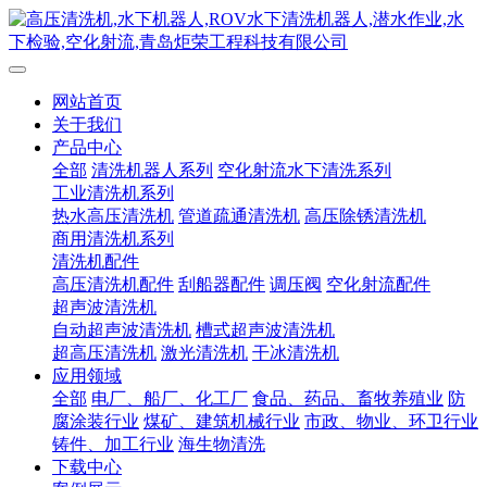
网站首页
关于我们
产品中心
全部
清洗机器人系列
空化射流水下清洗系列
工业清洗机系列
热水高压清洗机
管道疏通清洗机
高压除锈清洗机
商用清洗机系列
清洗机配件
高压清洗机配件
刮船器配件
调压阀
空化射流配件
超声波清洗机
自动超声波清洗机
槽式超声波清洗机
超高压清洗机
激光清洗机
干冰清洗机
应用领域
全部
电厂、船厂、化工厂
食品、药品、畜牧养殖业
防
腐涂装行业
煤矿、建筑机械行业
市政、物业、环卫行业
铸件、加工行业
海生物清洗
下载中心